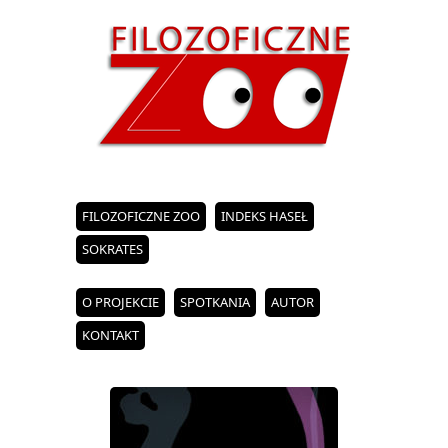
FILOZOFICZNE ZOO
INDEKS HASEŁ
SOKRATES
O PROJEKCIE
SPOTKANIA
AUTOR
KONTAKT