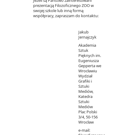
Jeżeli są Państwo zainteresowani
prezentacją Filozoficznego ZOO w
swojej szkole lub inną formą
współpracy, zapraszam do kontaktu:
Jakub
Jernajczyk
Akademia
Sztuk
Pięknych im.
Eugeniusza
Gepperta we
Wrocławiu
Wydział
Grafiki i
Sztuki
Mediów,
Katedra
Sztuki
Mediów
Plac Polski
3/4, 50-156
Wrocław
e-mail: