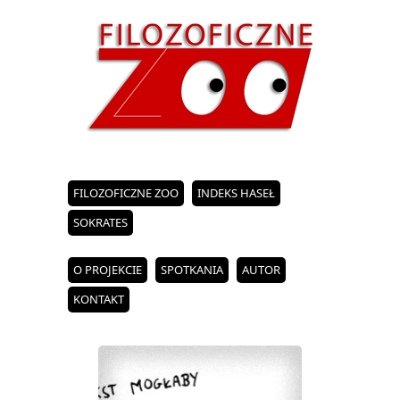
FILOZOFICZNE ZOO
INDEKS HASEŁ
SOKRATES
O PROJEKCIE
SPOTKANIA
AUTOR
KONTAKT