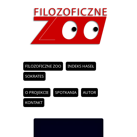
FILOZOFICZNE ZOO
INDEKS HASEŁ
SOKRATES
O PROJEKCIE
SPOTKANIA
AUTOR
KONTAKT